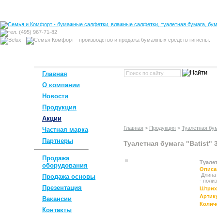
Главная
О компании
Новости
Продукция
Акции
Главная
>
Продукция
>
Туалетная бу
Частная марка
Партнеры
Туалетная бумага "Batist" 
Продажа
Туалет
оборудования
Описа
Длина 
Продажа основы
- поли
Презентация
Штрих
Артик
Вакансии
Колич
Контакты