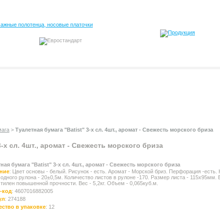
мага
>
Туалетная бумага "Batist" 3-х сл. 4шт., аромат - Свежесть морского бриза
3-х сл. 4шт., аромат - Свежесть морского бриза
ная бумага "Batist" 3-х сл. 4шт., аромат - Свежесть морского бриза
ние
: Цвет основы - белый. Рисунок - есть. Аромат - Морской бриз. Перфорация -есть.
одного рулона - 20±0,5м. Количество листов в рулоне -170. Размер листа - 115х95мм. 
этилен повышенной прочности. Вес - 5,2кг. Объем - 0,065куб.м.
-код
: 4607016882005
ул
: 274188
ество в упаковке
: 12