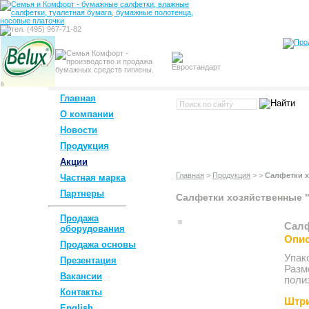
Главная
О компании
Новости
Продукция
Акции
Главная
>
Продукция
>
>
Салфетки х
Частная марка
Партнеры
Салфетки хозяйственные "
Продажа
Салф
оборудования
Опис
Продажа основы
Упако
Презентация
Разм
Вакансии
поли
Контакты
Штри
English